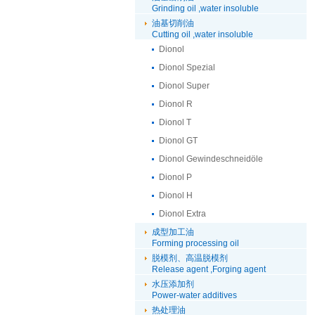
Grinding oil ,water insoluble
油基切削油
Cutting oil ,water insoluble
Dionol
Dionol Spezial
Dionol Super
Dionol R
Dionol T
Dionol GT
Dionol Gewindeschneidöle
Dionol P
Dionol H
Dionol Extra
成型加工油
Forming processing oil
脱模剂、高温脱模剂
Release agent ,Forging agent
水压添加剂
Power-water additives
热处理油