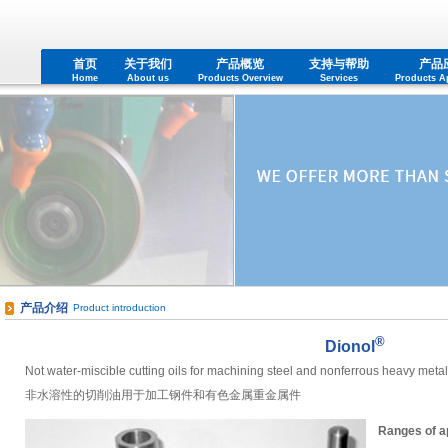
首页
关于我们
产品概览
支持与帮助
产品
Home
About us
Products Overview
Services
Products Ap
产品介绍
Product introduction
®
Dionol
Not water-miscible cutting oils for machining steel and nonferrous heavy meta
非水溶性的切削油用于加工钢件和有色金属重金属件
Ranges of ap