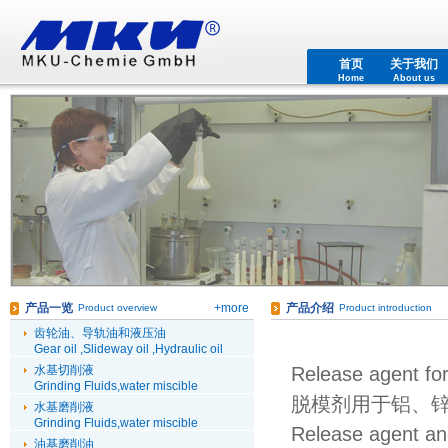
首页
关于我们
Home
About us
产品一览
+more
产品介绍
Product overview
Product introduction
齿轮油、导轨油和液压油
Gear oil ,Slideway oil ,Hydraulic oil
水基切削液
Release agent for
Grinding Fluids,water miscible
脱模剂用于铝、
水基磨削液
Grinding Fluids,water miscible
Release agent and
油基磨削油